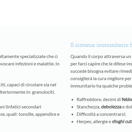
Il sistema immunitario 
altamente specializzate che ci
Quando il corpo attraversa un 
vocare infezioni e malattie. In
per farci capire che le difese
:
succede bisogna evitare rimedi “
consiglierà la cura migliore per
ti, capaci di circolare sia nel
immunitario ha qualche probl
lteriormente in: granulociti,
Raffreddore, decimi di
febb
ni linfatici secondari
Stanchezza,
debolezza
e dol
se, quali: tonsille, appendice e
Difficoltà a concentrarsi;
Herpes, allergie e
sfoghi cu