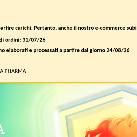
SPEDIZIONE GRATUITA PER ORDINI SUPERIORI A € 50,00
ACCEDI / 
ipartire carichi. Pertanto, anche il nostro e-commerce sub
gli ordini: 31/07/26
FAQ
AZIENDA
nno elaborati e processati a partire dal giorno 24/08/26
RA PHARMA
A