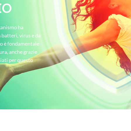
IO
rganismo ha
batteri, virus e da
sto è fondamentale
ura, anche grazie
diati per questo