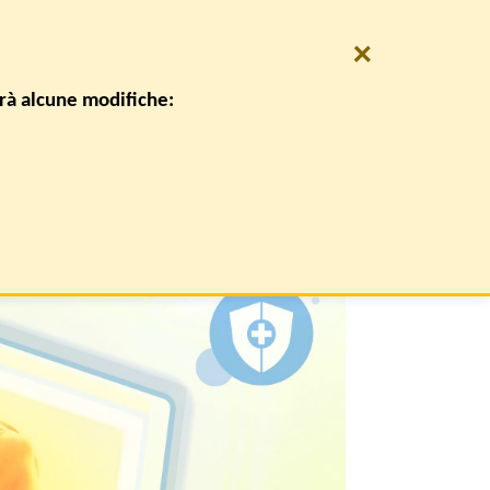
×
0
REGISTRATI
CARRELLO /
€
0,00
irà alcune modifiche:
CONTATTI