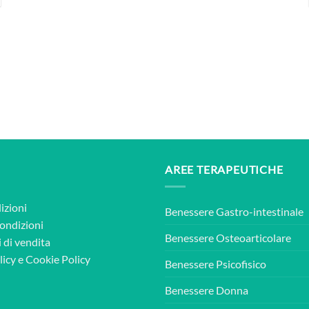
AREE TERAPEUTICHE
izioni
Benessere Gastro-intestinale
condizioni
Benessere Osteoarticolare
 di vendita
licy
e
Cookie Policy
Benessere Psicofisico
Benessere Donna