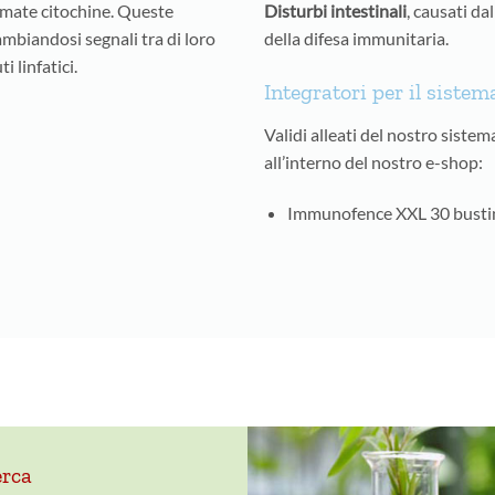
iamate citochine. Queste
Disturbi intestinali
, causati da
mbiandosi segnali tra di loro
della difesa immunitaria.
i linfatici.
Integratori per il siste
Validi alleati del nostro siste
all’interno del nostro e-shop:
Immunofence XXL 30 busti
erca