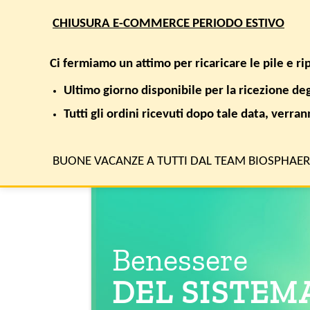
Salta
CHIUSURA E-COMMERCE PERIODO ESTIVO
ai
contenuti
Cerca:
Ci fermiamo un attimo per ricaricare le pile e r
Ultimo giorno disponibile per la ricezione de
SHOP
AREE TERAPEUTICHE
RICERCA E SALUTE
Tutti gli ordini ricevuti dopo tale data, verra
BUONE VACANZE A TUTTI DAL TEAM BIOSPHAE
Benessere
DEL SISTEM