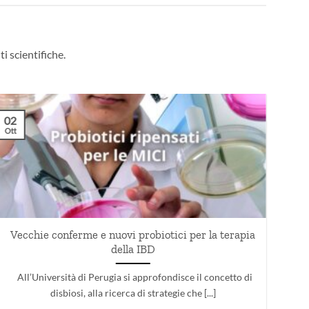
ti scientifiche.
02
30
Ott
Set
Vecchie conferme e nuovi probiotici per la terapia
S
della IBD
All’Università di Perugia si approfondisce il concetto di
disbiosi, alla ricerca di strategie che [...]
int