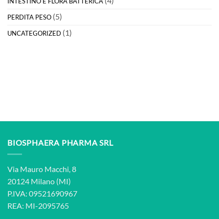
(4)
INTESTINO E FLORA BATTERICA
(5)
PERDITA PESO
(1)
UNCATEGORIZED
BIOSPHAERA PHARMA SRL
Via Mauro Macchi, 8
20124 Milano (MI)
P.IVA: 09521690967
REA: MI-2095765