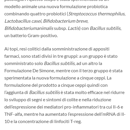
modello animale una nuova formulazione probiotica
combinando quattro probiotici (
Streptococcus thermophilus
,
Lactobacillus casei
,
Bifidobacterium
breve
,
Bifidobacteriumanimalis
subsp.
Lactis
) con
Bacillus
subtilis
,
un batterio Gram-positivo.
Ai topi, resi colitici dalla somministrazione di appositi
farmaci, sono stati divisi in tre gruppi: a un gruppo è stato
somministrato solo
Bacillus subtilis
, ad un altro la
Formulazione De Simone, mentre con il terzo gruppo è stata
sperimentata la nuova formulazione a cinque ceppi. La
formulazione del prodotto a cinque ceppi quindi con
l’aggiunta di
Bacillus subtilis
è stata molto efficace nel ridurre
lo sviluppo di segni e sintomi di colite e nella riduzione
dell’espressione dei mediatori pro-infiammatori tra cui Il-6 e
TNF-alfa, mentre ha aumentato l’espressione dell’mRNA di Il-
10 e la concentrazione di linfociti T-reg.