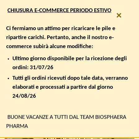
Salta
SPEDIZIONE GRATUITA PER ORDINI SUPERIORI A € 50,00
CHIUSURA E-COMMERCE PERIODO ESTIVO
ai
×
contenuti
0
Ci fermiamo un attimo per ricaricare le pile e
ripartire carichi. Pertanto, anche il nostro e-
commerce subirà alcune modifiche:
BENESSERE, BENESSERE INTESTINALE, INTESTINO E FLORA
BATTERICA
Vecchie conferme e nuovi probiotici per
Ultimo giorno disponibile per la ricezione degli
la terapia della IBD
ordini: 31/07/26
Tutti gli ordini ricevuti dopo tale data, verranno
PUBBLICATO IL
2 OTTOBRE 2021
DA
BIOSPHAERA PHARMA
elaborati e processati a partire dal giorno
24/08/26
02
Ott
BUONE VACANZE A TUTTI DAL TEAM BIOSPHAERA
PHARMA