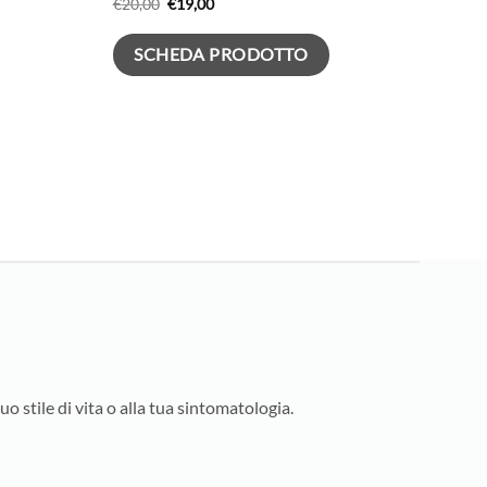
Il
Il
€
20,00
€
19,00
prezzo
prezzo
originale
attuale
era:
è:
SCHEDA PRODOTTO
€20,00.
€19,00.
uo stile di vita o alla tua sintomatologia.