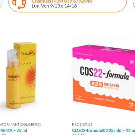
Chiamaci
(+39) 039 6792940
Lun-Ven 9/13 e 14/18
TORI / ANTIDOLORIFICI
PROBIOTICI
EMA – 75 ml
CDS22-formula® 225 mld – 12 bu