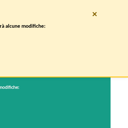
×
0
REGISTRATI
CARRELLO /
€
0,00
irà alcune modifiche:
CONTATTI
 modifiche: