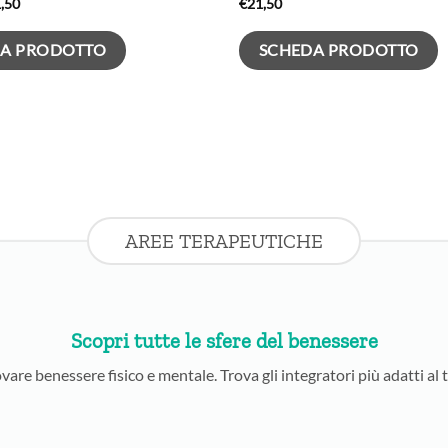
Il
,50
€
21,50
zzo
prezzo
ginale
attuale
è:
A PRODOTTO
SCHEDA PRODOTTO
,50.
€21,50.
AREE TERAPEUTICHE
Scopri tutte le sfere del benessere
vare benessere fisico e mentale. Trova gli integratori più adatti al t