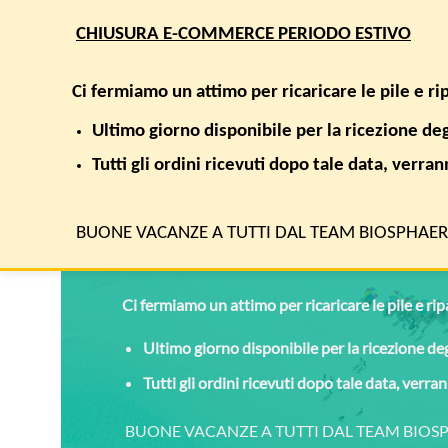
Salta
CHIUSURA E-COMMERCE PERIODO ESTIVO
ai
contenuti
Cerca:
Ci fermiamo un attimo per ricaricare le pile e r
Ultimo giorno disponibile per la ricezione de
SHOP
AREE TERAPEUTICHE
RICERCA E SALUTE
Tutti gli ordini ricevuti dopo tale data, verra
BUONE VACANZE A TUTTI DAL TEAM BIOSPHAE
CHIUSURA E-COMMERCE PERIODO ESTIVO
Ci fermiamo un attimo per ricaricare le pile e ri
Ultimo giorno disponibile per la ricezione de
Tutti gli ordini ricevuti dopo tale data, verr
BUONE VACANZE A TUTTI DAL TEAM BIO