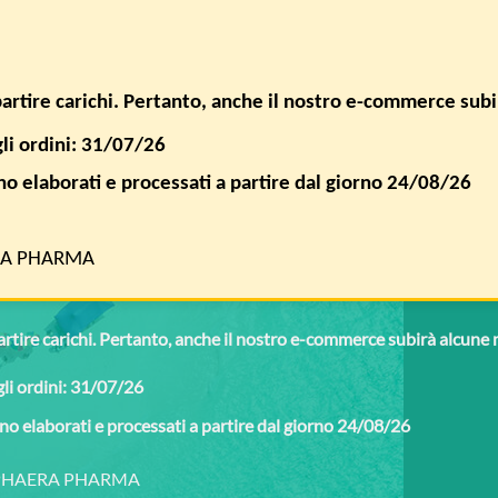
SPEDIZIONE GRATUITA PER ORDINI SUPERIORI A € 50,00
ACCEDI / 
ipartire carichi. Pertanto, anche il nostro e-commerce sub
gli ordini: 31/07/26
FAQ
AZIENDA
nno elaborati e processati a partire dal giorno 24/08/26
RA PHARMA
partire carichi. Pertanto, anche il nostro e-commerce subirà alcune
gli ordini: 31/07/26
anno elaborati e processati a partire dal giorno 24/08/26
SPHAERA PHARMA