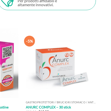
Per prodotti affidabili e
altamente innovativi.
-5%
GASTROPROTETTORI / BRUCIORI STOMACO / ANTI-ACIDI
stine
ANURC COMPLEX – 30 stick