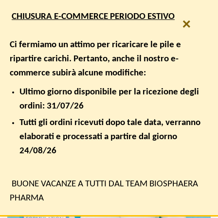
Salta
SPEDIZIONE GRATUITA PER ORDINI SUPERIORI A € 50,00
CHIUSURA E-COMMERCE PERIODO ESTIVO
ai
×
contenuti
0
Ci fermiamo un attimo per ricaricare le pile e
ripartire carichi. Pertanto, anche il nostro e-
commerce subirà alcune modifiche:
ANTIBIOTICI, PROBIOTICI, CDS22-FORMULA
Probiotici in aiuto dei pazienti con
Ultimo giorno disponibile per la ricezione degli
infezione da Klebsiella pneumoniae
ordini: 31/07/26
Tutti gli ordini ricevuti dopo tale data, verranno
PUBBLICATO IL
4 DICEMBRE 2021
DA
BIOSPHAERA PHARMA
elaborati e processati a partire dal giorno
24/08/26
04
Dic
BUONE VACANZE A TUTTI DAL TEAM BIOSPHAERA
PHARMA