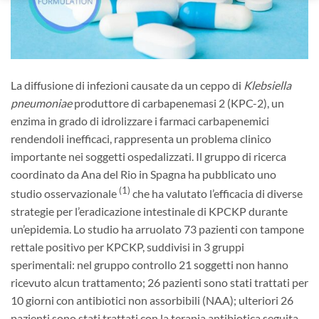
La diffusione di infezioni causate da un ceppo di
Klebsiella
pneumoniae
produttore di carbapenemasi 2 (KPC-2), un
enzima in grado di idrolizzare i farmaci carbapenemici
rendendoli inefficaci, rappresenta un problema clinico
importante nei soggetti ospedalizzati. Il gruppo di ricerca
coordinato da Ana del Rio in Spagna ha pubblicato uno
(1)
studio osservazionale
che ha valutato l’efficacia di diverse
strategie per l’eradicazione intestinale di KPCKP durante
un’epidemia. Lo studio ha arruolato 73 pazienti con tampone
rettale positivo per KPCKP, suddivisi in 3 gruppi
sperimentali: nel gruppo controllo 21 soggetti non hanno
ricevuto alcun trattamento; 26 pazienti sono stati trattati per
10 giorni con antibiotici non assorbibili (NAA); ulteriori 26
pazienti sono stati trattati con la terapia antibiotica seguita