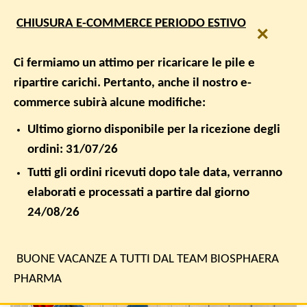
Salta
SPEDIZIONE GRATUITA PER ORDINI SUPERIORI A € 50,00
CHIUSURA E-COMMERCE PERIODO ESTIVO
ai
×
contenuti
0
Ci fermiamo un attimo per ricaricare le pile e
ripartire carichi. Pertanto, anche il nostro e-
commerce subirà alcune modifiche:
ARCHIVIO CATEGORIA:
BENESSERE CEREBRALE,
BENESSERE INTESTINALE
Ultimo giorno disponibile per la ricezione degli
ordini: 31/07/26
BENESSERE CEREBRALE, BENESSERE INTESTINALE
Sinergie tra intestino e cervello per combattere
Tutti gli ordini ricevuti dopo tale data, verranno
l’autismo
elaborati e processati a partire dal giorno
24/08/26
PUBBLICATO IL
30 SETTEMBRE 2021
DA
BIOSPHAERA PHARMA
BUONE VACANZE A TUTTI DAL TEAM BIOSPHAERA
30
PHARMA
Set