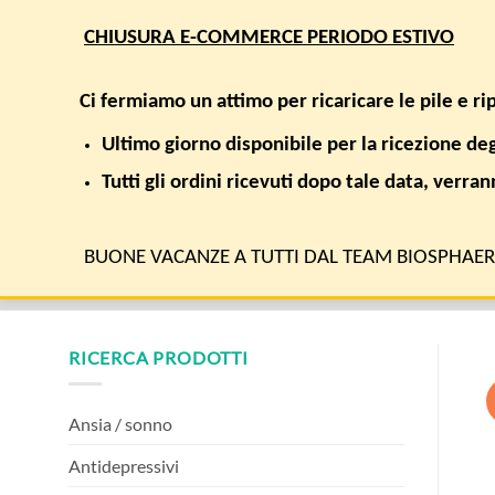
Salta
CHIUSURA E-COMMERCE PERIODO ESTIVO
ai
contenuti
Cerca:
Ci fermiamo un attimo per ricaricare le pile e r
Ultimo giorno disponibile per la ricezione de
SHOP
AREE TERAPEUTICHE
RICERCA E SALUTE
Tutti gli ordini ricevuti dopo tale data, verra
HOME
/
PRODOTTI TAGGATI “CDS22-FORMULA”
BUONE VACANZE A TUTTI DAL TEAM BIOSPHAE
RICERCA PRODOTTI
Ansia / sonno
Antidepressivi