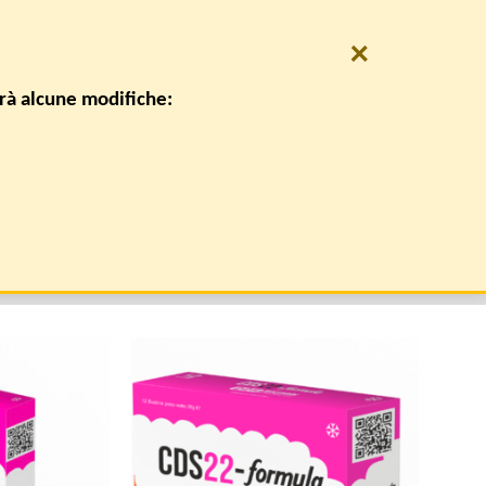
×
0
REGISTRATI
CARRELLO /
€
0,00
irà alcune modifiche:
CONTATTI