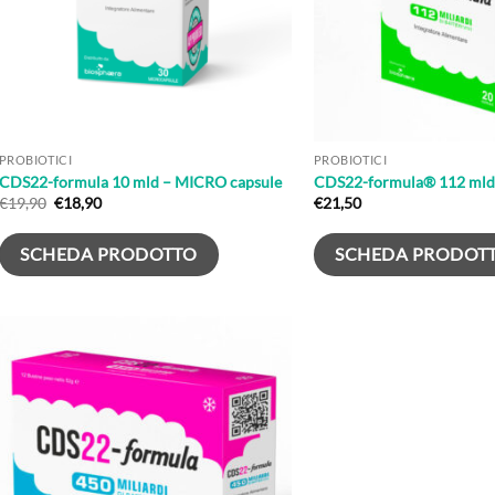
PROBIOTICI
PROBIOTICI
CDS22-formula 10 mld – MICRO capsule
CDS22-formula® 112 mld 
Il
Il
€
19,90
€
18,90
€
21,50
prezzo
prezzo
originale
attuale
era:
è:
SCHEDA PRODOTTO
SCHEDA PRODOT
€19,90.
€18,90.