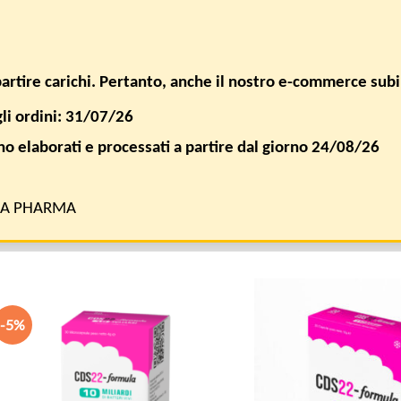
SPEDIZIONE GRATUITA PER ORDINI SUPERIORI A € 50,00
ACCEDI / 
ipartire carichi. Pertanto, anche il nostro e-commerce sub
gli ordini: 31/07/26
FAQ
AZIENDA
nno elaborati e processati a partire dal giorno 24/08/26
RA PHARMA
-5%