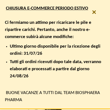
Salta
SPEDIZIONE GRATUITA PER ORDINI SUPERIORI A € 50,00
CHIUSURA E-COMMERCE PERIODO ESTIVO
ai
×
contenuti
0
Ci fermiamo un attimo per ricaricare le pile e
ripartire carichi. Pertanto, anche il nostro e-
HOME
/
DERMA ESTETICA
commerce subirà alcune modifiche:
FILTRA
Ultimo giorno disponibile per la ricezione degli
ordini: 31/07/26
Tutti gli ordini ricevuti dopo tale data, verranno
elaborati e processati a partire dal giorno
24/08/26
BUONE VACANZE A TUTTI DAL TEAM BIOSPHAERA
PHARMA