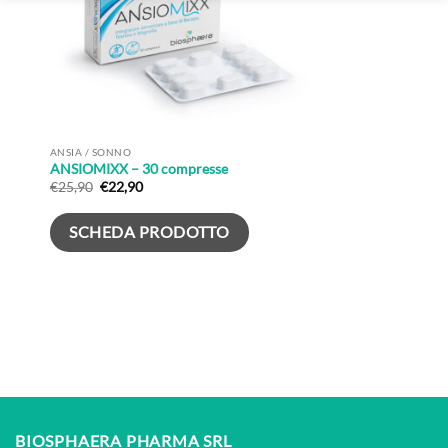
ANSIA / SONNO
ANSIOMIXX – 30 compresse
Il
Il
€
25,90
€
22,90
prezzo
prezzo
originale
attuale
era:
è:
SCHEDA PRODOTTO
€25,90.
€22,90.
BIOSPHAERA PHARMA SRL