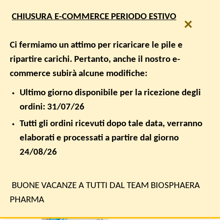
Salta
SPEDIZIONE GRATUITA PER ORDINI SUPERIORI A € 50,00
CHIUSURA E-COMMERCE PERIODO ESTIVO
ai
×
contenuti
0
Ci fermiamo un attimo per ricaricare le pile e
ripartire carichi. Pertanto, anche il nostro e-
HOME
/
ANSIA / SONNO
commerce subirà alcune modifiche:
FILTRA
Ultimo giorno disponibile per la ricezione degli
ordini: 31/07/26
Tutti gli ordini ricevuti dopo tale data, verranno
elaborati e processati a partire dal giorno
24/08/26
-12%
BUONE VACANZE A TUTTI DAL TEAM BIOSPHAERA
PHARMA