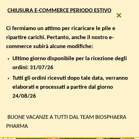
Salta
SPEDIZIONE GRATUITA PER ORDINI SUPERIORI A € 50,00
CHIUSURA E-COMMERCE PERIODO ESTIVO
ai
×
contenuti
0
Ci fermiamo un attimo per ricaricare le pile e
ripartire carichi. Pertanto, anche il nostro e-
commerce subirà alcune modifiche:
ARCHIVIO CATEGORIA:
DOLORI MUSCOLARI E
ARTICOLARI, GOMITO DEL TENNISTA, LOCKDOWN,
Ultimo giorno disponibile per la ricezione degli
TENNIS
ordini: 31/07/26
DOLORI MUSCOLARI E ARTICOLARI, GOMITO DEL TENNISTA,
Tutti gli ordini ricevuti dopo tale data, verranno
LOCKDOWN, TENNIS
elaborati e processati a partire dal giorno
CRAMPI MUSCOLARI: PERCHE’ SI
PRESENTANO E COME PREVENIRLI
24/08/26
PUBBLICATO IL
3 DICEMBRE 2019
DA
BIOSPHAERA PHARMA
BUONE VACANZE A TUTTI DAL TEAM BIOSPHAERA
PHARMA
03
Dic