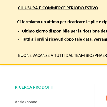
Salta
CHIUSURA E-COMMERCE PERIODO ESTIVO
ai
contenuti
Cerca:
Ci fermiamo un attimo per ricaricare le pile e r
Ultimo giorno disponibile per la ricezione de
SHOP
AREE TERAPEUTICHE
RICERCA E SALUTE
Tutti gli ordini ricevuti dopo tale data, verra
HOME
/
GASTROPROTETTORI / BRUCIORI STOMACO / ANTI-A
BUONE VACANZE A TUTTI DAL TEAM BIOSPHAE
RICERCA PRODOTTI
Ansia / sonno