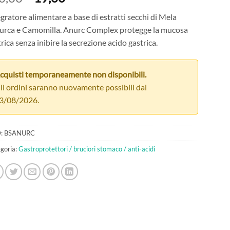
prezzo
prezzo
gratore alimentare a base di estratti secchi di Mela
originale
attuale
urca e Camomilla. Anurc Complex protegge la mucosa
era:
è:
rica senza inibire la secrezione acido gastrica.
€20,00.
€19,00.
cquisti temporaneamente non disponibili.
li ordini saranno nuovamente possibili dal
3/08/2026.
:
BSANURC
goria:
Gastroprotettori / bruciori stomaco / anti-acidi