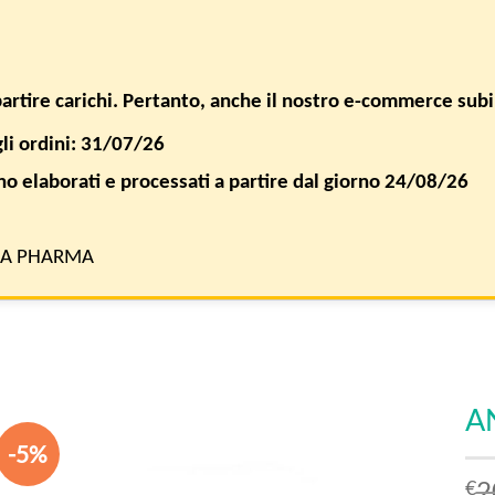
SPEDIZIONE GRATUITA PER ORDINI SUPERIORI A € 50,00
ACCEDI / 
ipartire carichi. Pertanto, anche il nostro e-commerce sub
gli ordini: 31/07/26
FAQ
AZIENDA
nno elaborati e processati a partire dal giorno 24/08/26
CIDI
RA PHARMA
A
-5%
2
€