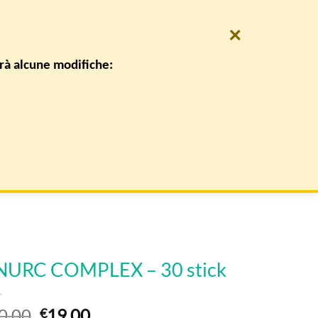
×
0
REGISTRATI
CARRELLO /
€
0,00
irà alcune modifiche:
CONTATTI
NURC COMPLEX – 30 stick
Il
Il
0,00
19,00
€