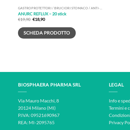
GASTROPROTETTORI / BRUCIORI STOMACO / ANTI-ACIDI
ANURC REFLUX – 20 stick
Il
Il
€
19,90
€
18,90
prezzo
prezzo
originale
attuale
era:
è:
SCHEDA PRODOTTO
€19,90.
€18,90.
BIOSPHAERA PHARMA SRL
LEGAL
Via Mauro Macchi, 8
Info e sped
20124 Milano (MI)
Termini e 
P.IVA: 09521690967
Condizioni
REA: MI-2095765
Privacy Po