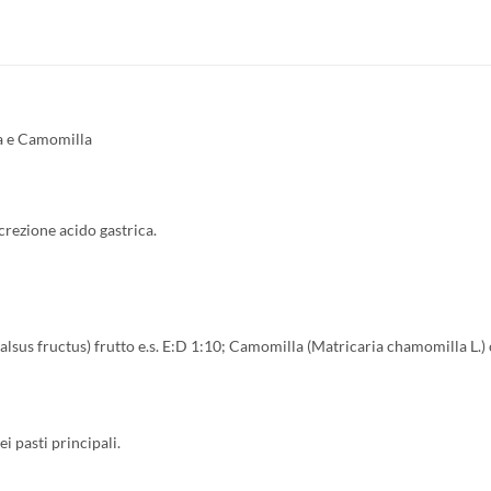
ca e Camomilla
rezione acido gastrica.
lsus fructus) frutto e.s. E:D 1:10; Camomilla (Matricaria chamomilla L.) c
i pasti principali.