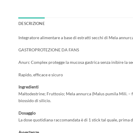
DESCRIZIONE
Integratore alimentare a base di estratti secchi di Mela annur
GASTROPROTEZIONE DA FANS
Anurc Complex protegge la mucosa gastrica senza inibire la sec
Rapido, efficace e sicuro
Ingredienti
Maltodestrine; Fruttosio; Mela annurca (Malus pumila Mili. – fa
biossido di silicio.
Dosaggio
La dose quotidiana raccomandata è di 1 stick tal quale, prima de
Avvertenze