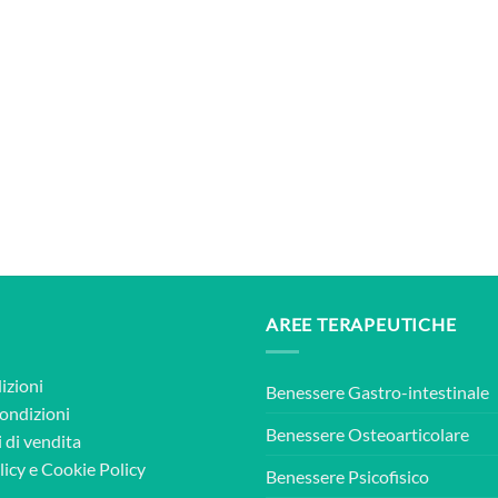
AREE TERAPEUTICHE
izioni
Benessere Gastro-intestinale
condizioni
Benessere Osteoarticolare
 di vendita
licy
e
Cookie Policy
Benessere Psicofisico