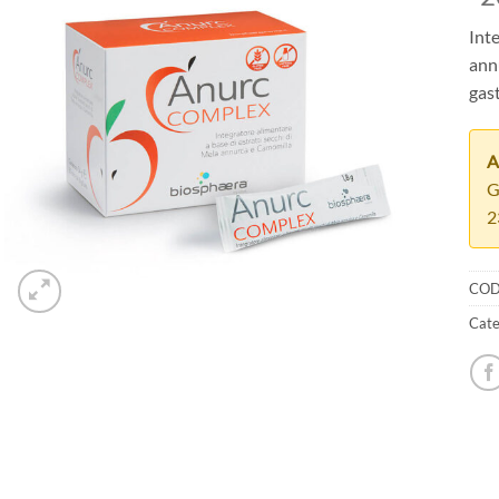
Inte
ann
gast
A
G
2
COD
Cate