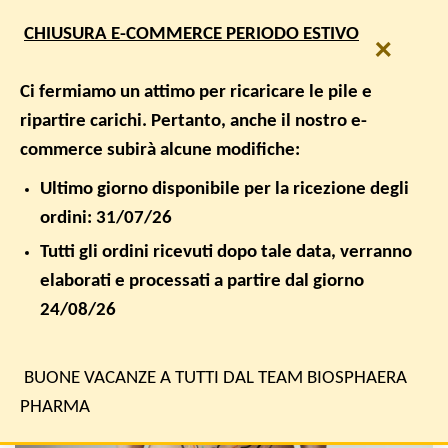
Salta
SPEDIZIONE GRATUITA PER ORDINI SUPERIORI A € 50,00
CHIUSURA E-COMMERCE PERIODO ESTIVO
ai
×
contenuti
0
Ci fermiamo un attimo per ricaricare le pile e
ripartire carichi. Pertanto, anche il nostro e-
commerce subirà alcune modifiche:
BENESSERE, BENESSERE INTESTINALE, INTESTINO E FLORA
BATTERICA
DISBIOSI INTESTINALE
Ultimo giorno disponibile per la ricezione degli
ordini: 31/07/26
PUBBLICATO IL
9 MAGGIO 2020
DA
BIOSPHAERA PHARMA
Tutti gli ordini ricevuti dopo tale data, verranno
elaborati e processati a partire dal giorno
24/08/26
09
Mag
BUONE VACANZE A TUTTI DAL TEAM BIOSPHAERA
PHARMA