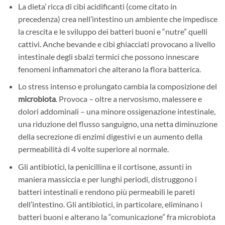
La dieta’ ricca di cibi acidificanti (come citato in
precedenza) crea nell’intestino un ambiente che impedisce
la crescita e le sviluppo dei batteri buoni e “nutre” quelli
cattivi. Anche bevande e cibi ghiacciati provocano a livello
intestinale degli sbalzi termici che possono innescare
fenomeni infiammatori che alterano la flora batterica.
Lo stress intenso e prolungato cambia la composizione del
microbiota
. Provoca – oltre a nervosismo, malessere e
dolori addominali – una minore ossigenazione intestinale,
una riduzione del flusso sanguigno, una netta diminuzione
della secrezione di enzimi digestivi e un aumento della
permeabilità di 4 volte superiore al normale.
Gli antibiotici, la penicillina e il cortisone, assunti in
maniera massiccia e per lunghi periodi, distruggono i
batteri intestinali e rendono più permeabili le pareti
dell’intestino. Gli antibiotici, in particolare, eliminano i
batteri buoni e alterano la “comunicazione” fra microbiota