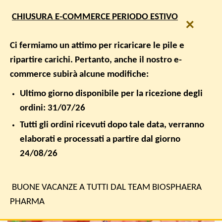
Salta
SPEDIZIONE GRATUITA PER ORDINI SUPERIORI A € 50,00
CHIUSURA E-COMMERCE PERIODO ESTIVO
ai
×
contenuti
0
Ci fermiamo un attimo per ricaricare le pile e
ripartire carichi. Pertanto, anche il nostro e-
commerce subirà alcune modifiche:
UNCATEGORIZED
MICROBIOTA E MICROBIOMA:
Ultimo giorno disponibile per la ricezione degli
SCOPRIAMO LE DIFFERENZE
ordini: 31/07/26
Tutti gli ordini ricevuti dopo tale data, verranno
PUBBLICATO IL
7 MAGGIO 2020
DA
BIOSPHAERA PHARMA
elaborati e processati a partire dal giorno
24/08/26
07
Mag
BUONE VACANZE A TUTTI DAL TEAM BIOSPHAERA
PHARMA