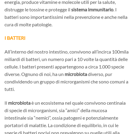
energia, produce vitamine e molecole utili per la salute,
distrugge le tossine e protegge il
sistema immunitario
. I
batteri sono importantissimi nella prevenzione e anche nella
cura di molte patologie.
I BATTERI
All’interno del nostro intestino, convivono all’incirca 100mila
miliardi di batteri, un numero pari a 10 volte la quantità delle
cellule. I batteri presenti appartengono a circa 1.000 specie
diverse. Ognuno di noi, ha un
microbiota
diverso, pur
condividendo un gruppo di microrganismi che sono comuni a
tutti.
Il
microbiota
è un ecosistema nel quale convivono centinaia
di specie di microrganismi, sia “amici” della mucosa
intestinale sia “nemici”, ossia patogeni e potenzialmente
portatori di malattie. La condizione di equilibrio, in cui le
specie di batteri nocivi non prevalgono su quelle utili alla