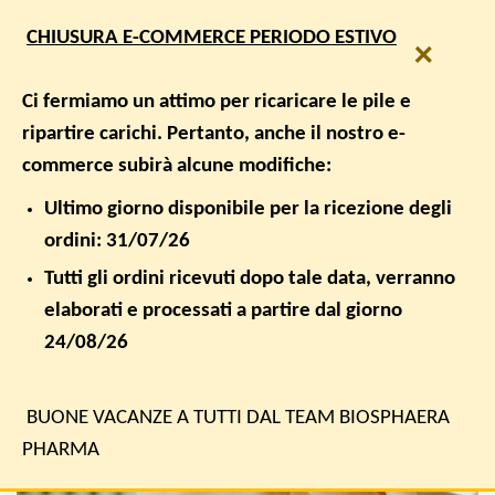
Salta
SPEDIZIONE GRATUITA PER ORDINI SUPERIORI A € 50,00
CHIUSURA E-COMMERCE PERIODO ESTIVO
ai
×
contenuti
0
Ci fermiamo un attimo per ricaricare le pile e
ripartire carichi. Pertanto, anche il nostro e-
commerce subirà alcune modifiche:
INTESTINO E FLORA BATTERICA
Microbiota e acne
Ultimo giorno disponibile per la ricezione degli
ordini: 31/07/26
PUBBLICATO IL
28 NOVEMBRE 2019
DA
BIOSPHAERA PHARMA
Tutti gli ordini ricevuti dopo tale data, verranno
elaborati e processati a partire dal giorno
28
24/08/26
Nov
BUONE VACANZE A TUTTI DAL TEAM BIOSPHAERA
PHARMA