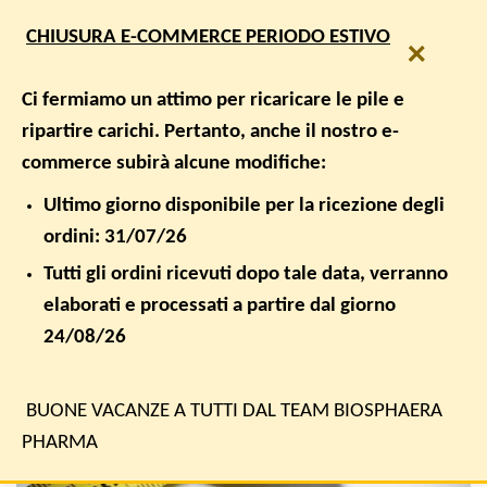
Salta
SPEDIZIONE GRATUITA PER ORDINI SUPERIORI A € 50,00
CHIUSURA E-COMMERCE PERIODO ESTIVO
ai
×
contenuti
0
Ci fermiamo un attimo per ricaricare le pile e
ripartire carichi. Pertanto, anche il nostro e-
commerce subirà alcune modifiche:
PERDITA PESO
Sfida all’obesità : Patologia
Ultimo giorno disponibile per la ricezione degli
ordini: 31/07/26
PUBBLICATO IL
20 GENNAIO 2020
DA
BIOSPHAERA PHARMA
Tutti gli ordini ricevuti dopo tale data, verranno
elaborati e processati a partire dal giorno
20
24/08/26
Gen
BUONE VACANZE A TUTTI DAL TEAM BIOSPHAERA
PHARMA