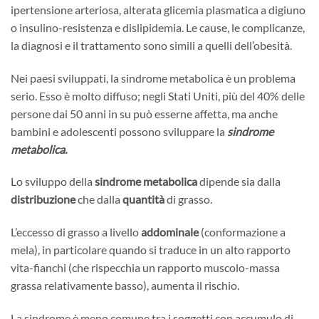
ipertensione arteriosa, alterata glicemia plasmatica a digiuno
o insulino-resistenza e dislipidemia. Le cause, le complicanze,
la diagnosi e il trattamento sono simili a quelli dell’obesità.
Nei paesi sviluppati, la sindrome metabolica è un problema
serio. Esso è molto diffuso; negli Stati Uniti, più del 40% delle
persone dai 50 anni in su può esserne affetta, ma anche
bambini e adolescenti possono sviluppare la
sindrome
metabolica.
Lo sviluppo della
sindrome metabolica
dipende sia dalla
distribuzione
che dalla
quantità
di grasso.
L’eccesso di grasso a livello
addominale
(conformazione a
mela), in particolare quando si traduce in un alto rapporto
vita-fianchi (che rispecchia un rapporto muscolo-massa
grassa relativamente basso), aumenta il rischio.
La sindrome è meno comune tra i soggetti con accumulo di